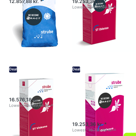
12.857,88 kr. *
19.253,36 kr. *
Lowest:
19.735,99 kr. *
Deal
Deal
Sukkerroer - ST
Økologisk
Viskano
certificeret
sukkerroer -
16.576,18 kr. *
Orpheus - DE-
Lowest:
16.989,66 kr. *
Öko-003
19.253,36 kr. *
Lowest:
19.735,99 kr. *