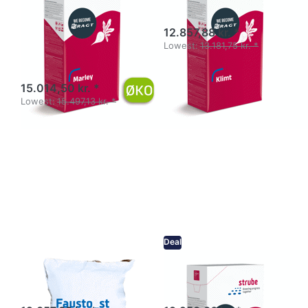
sukkerroer -
UDSOLGT!!
Marley - DE-
12.857,88 kr. *
Öko-003
Lowest:
13.181,75 kr. *
(UDSOLGT)
15.014,50 kr. *
Lowest:
15.497,13 kr. *
Deal
Solsikker –
Sukkerroer - ST
Fausto_st
Odenso