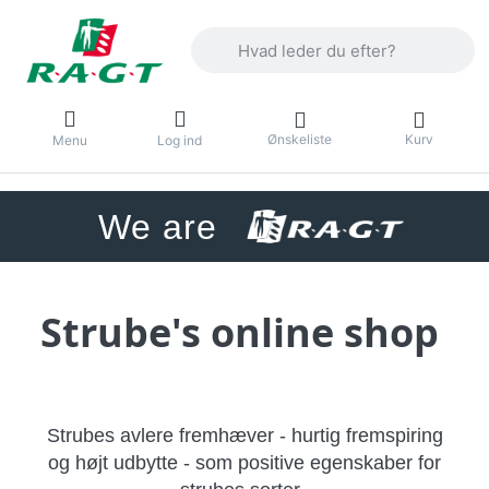
Enter a search term. Results will appea
Ønskeliste
Kurv
Menu
Log ind
We are
Strube's online shop
Strubes avlere fremhæver - hurtig fremspiring
og højt udbytte - som positive egenskaber for