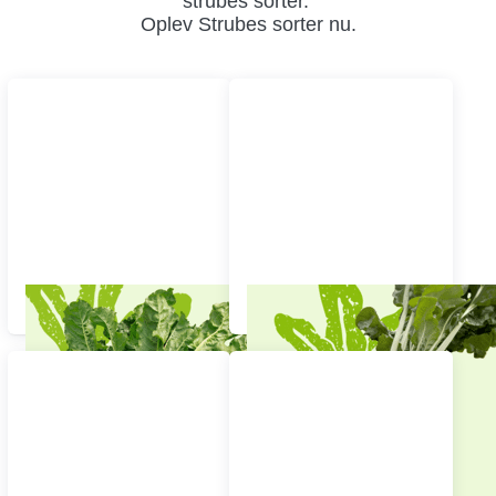
strubes sorter.
Oplev Strubes sorter nu.
Top categories
Sukkerroer
ØKO-roer