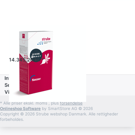
Foder og
energiroer -
Nasser
14.345,20 kr. *
Informationer
Service
Virksomhed
* Alle priser ekskl. moms , plus
forsendelse
Onlineshop Software
by SmartStore AG © 2026
Copyright © 2026 Strube webshop Danmark. Alle rettigheder
forbeholdes.