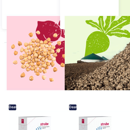
Protein afgrøder
Foder og energiroer
Udvalgte produkter
Deal
Deal
Økologisk
Sukkerroer -
certificeret
Klimt -