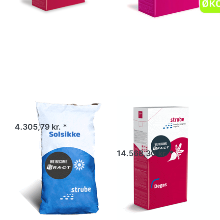
Solsikker
Foder og
energiroer -
4.305,79 kr. *
degas
14.568,30 kr. *